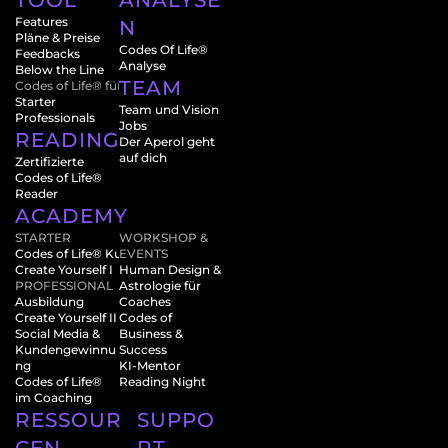
TOOL
ANALYSE
Features
N
Pläne & Preise
Codes Of Life® 
Feedbacks
Analyse
Below the Line
TEAM
Codes of Life® für
Starter
Team und Vision
Professionals
Jobs
READINGS
Der Aperol geht 
auf dich
Zertifizierte 
Codes of Life® 
Reader
ACADEMY
STARTER
WORKSHOP & 
Codes of Life® Kurs
EVENTS 
Create Yourself I
Human Design & 
PROFESSIONAL
Astrologie für 
Ausbildung
Coaches
Create Yourself II
Codes of 
Social Media & 
Business & 
Kundengewinnu
Success
ng
KI-Mentor
Codes of Life® 
Reading Night
im Coaching
RESSOUR
SUPPO