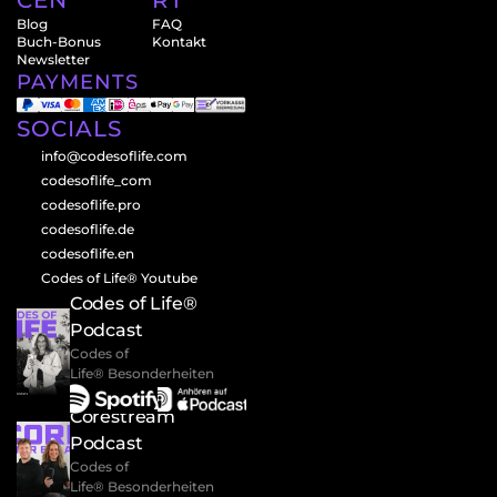
CEN
RT
Blog
FAQ
Buch-Bonus
Kontakt
Newsletter
PAYMENTS
SOCIALS
info@codesoflife.com
codesoflife_com
codesoflife.pro
codesoflife.de
codesoflife.en
Codes of Life® Youtube
Codes of Life® 
Podcast
Codes of 
Life® Besonderheiten
Corestream 
Podcast
Codes of 
Life® Besonderheiten