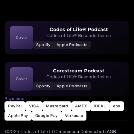
Codes of Life® Podcast
Codes of Life® Besonderheiten
Cover
Spotify
Apple Podcasts
Corestream Podcast
Codes of Life® Besonderheiten
Cover
Spotify
Apple Podcasts
Payments
PayPal
VISA
Mastercard
AMEX
iDEAL
eps
Apple Pay
Google Pay
Vorkasse
©2025 Codes of Life LLC
Impressum
Datenschutz
AGB