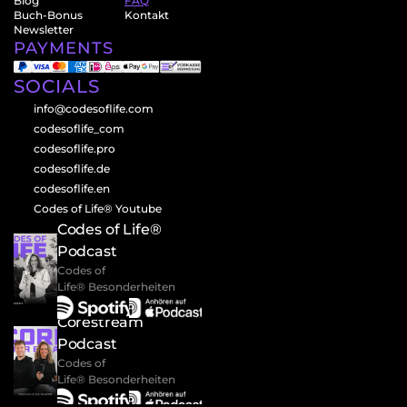
Blog
FAQ
Buch-Bonus
Kontakt
Newsletter
PAYMENTS
SOCIALS
info@codesoflife.com
codesoflife_com
codesoflife.pro
codesoflife.de
codesoflife.en
Codes of Life® Youtube
Codes of Life® 
Podcast
Codes of 
Life® Besonderheiten
Corestream 
Podcast
Codes of 
Life® Besonderheiten