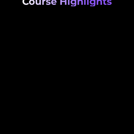
Course Highlights
Individual Alignment – recognize your stre
and work with your flow
More Clarity – understand your bus
DNA and set clear priorities
Better Content Creation – use your
energy for authentic visibility
Maximum Implementation Power –
efficiently with your unique energ