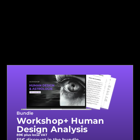
Bundle
Workshop+ Human 
Design Analysis 
89€ plus local VAT
55€ discount in the bundle