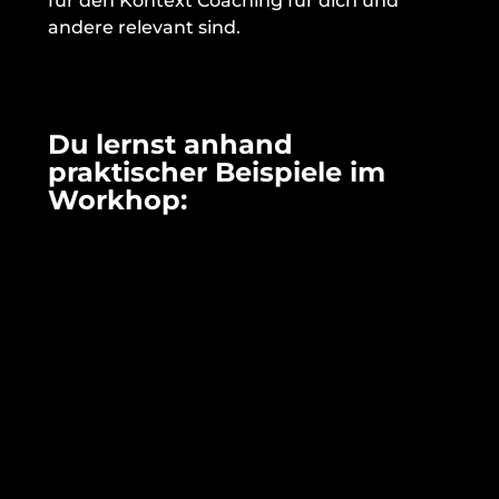
für den Kontext Coaching für dich und 
andere relevant sind.
Du lernst anhand 
praktischer Beispiele im 
Workhop: 
Wie du dich schon vor dem Coaching auf 
die Session und die Energie des 
Coachees vorbereiten kannst
Wie du die richtigen Methoden 
auswählst, die die Wirkung deiner 
Sessions verstärkt und die Menschen 
wirklich in Aktion bringt 
Wie du anhand der Bedürfnisse deines 
Coachees einen Raum schaffst, in dem 
Veränderung möglich ist