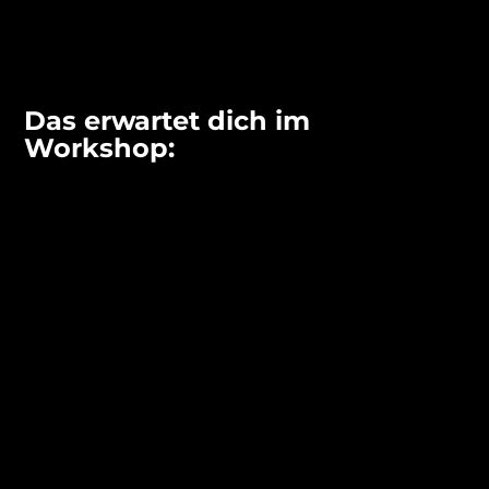
Das erwartet dich im 
Workshop:
Einstieg in Codes of Lif
Human Design und Astrologie ausm
einzigartig
Codes of Life® verbinden.