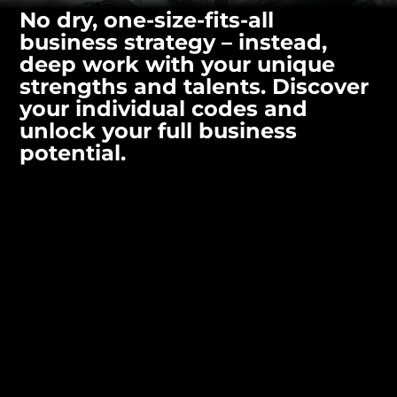
No dry, one-size-fits-all 
business strategy – instead, 
deep work with your unique 
strengths and talents. Discover 
your individual codes and 
unlock your full business 
potential.
Focus on your energy – not on traditional 
business strategies
Immediate access – work at your own pace
Nutze deine Energie, um dich als Coach 
authentisch und einzigartig 
von der Masse 
abzuheben
Recorded Q&A session – answers to the most 
common questions
Comprehensive materials – for your personal 
work with your codes