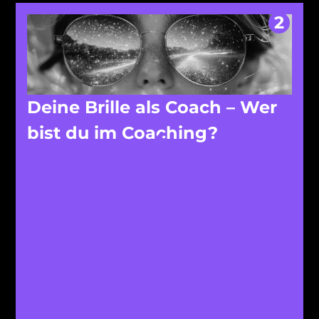
2
Deine Brille als Coach – Wer 
bist du im Coaching?
Coaching-Gaben
deine Sicht
deinen 
Filter
authentisch
einzigartig
Kombiniere