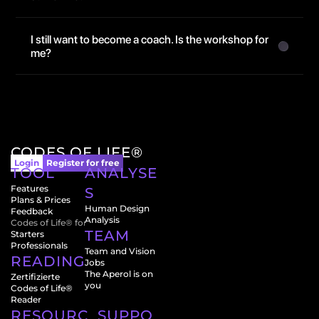
I still want to become a coach. Is the workshop for 
me?
CODES OF LIFE®
Login
Register for free
TOOL
ANALYSE
Features
S
Plans & Prices
Human Design 
Feedback
Analysis
Codes of Life® for
TEAM
Starters
Professionals
Team and Vision
READINGS
Jobs
The Aperol is on 
Zertifizierte 
you
Codes of Life® 
Reader
RESOURC
SUPPO