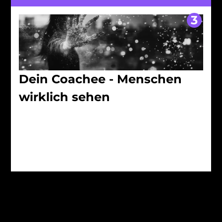
3
Dein Coachee - Menschen 
wirklich sehen 
Bedürfnisse deines Klienten
Kreiere ein Umfeld
Atmosphäre
individuellen Gaben, 
Werkzeuge und Tools
Integriere das Wissen 
direkt in deine Arbeit
Kombiniere das Gelernte mit deinen e