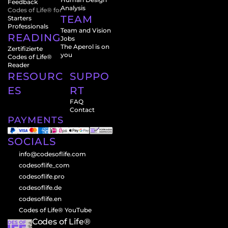
Feedback
Analysis
Codes of Life® for
TEAM
Starters
Professionals
Team and Vision
READINGS
Jobs
The Aperol is on 
Zertifizierte 
you
Codes of Life® 
Reader
RESOURC
SUPPO
ES
RT
FAQ
Contact
PAYMENTS
SOCIALS
info@codesoflife.com
codesoflife_com
codesoflife.pro
codesoflife.de
codesoflife.en
Codes of Life® YouTube
Codes of Life® 