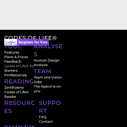
CODES OF LIFE®
Login
Register for free
TOOL
ANALYSE
Features
S
Plans & Prices
Human Design 
Feedback
Analysis
Codes of Life® for
TEAM
Starters
Professionals
Team and Vision
READINGS
Jobs
The Aperol is on 
Zertifizierte 
you
Codes of Life® 
Reader
RESOURC
SUPPO
ES
RT
FAQ
Contact