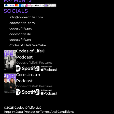
PAYMENTS
SOCIALS
info@codesoflife.com
codesoflife_com
codesoflife.pro
codesoflife.de
codesoflife.en
Codes of Life® YouTube
Codes of Life® 
Podcast
Codes of Life® Features
Corestream 
Podcast
Codes of Life® Features
©2025 Codes Of Life LLC
Imprint
Data Protection
Terms And Conditions