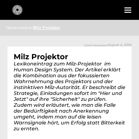
Home
›
Lexikon
›
Milz Projektor
August 4, 2026
Zuletzt Aktualisiert:
Milz Projektor
Lexikoneintrag zum Milz-Projektor  im 
Human Design System. Der Artikel erklärt 
die Kombination aus der fokussierten 
Wahrnehmung des Projektors und der 
instinktiven Milz-Autorität. Er beschreibt die 
Strategie, Einladungen sofort im "Hier und 
Jetzt" auf ihre "Sicherheit" zu prüfen. 
Zudem wird erläutert, wie man die Falle 
der Bedürftigkeit nach Anerkennung 
umgeht, indem man auf die leisen 
Warnsignale hört, um Erfolg statt Bitterkeit 
zu ernten.