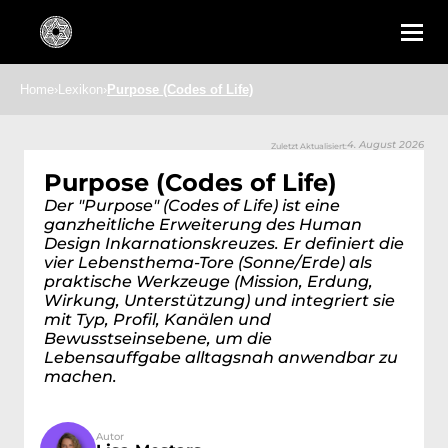
Home
›
Lexikon
›
Purpose (Codes of Life)
4. August 2026
Zuletzt Aktualisiert:
Purpose (Codes of Life)
Der "Purpose" (Codes of Life) ist eine 
ganzheitliche Erweiterung des Human 
Design Inkarnationskreuzes. Er definiert die 
vier Lebensthema-Tore (Sonne/Erde) als 
praktische Werkzeuge (Mission, Erdung, 
Wirkung, Unterstützung) und integriert sie 
mit Typ, Profil, Kanälen und 
Bewusstseinsebene, um die 
Lebensauffgabe alltagsnah anwendbar zu 
machen.
Autor