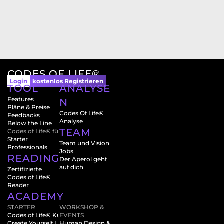
CODES OF LIFE®
Login
kostenlos Registrieren
TOOL
ANALYSE
Features
N
Pläne & Preise
Codes Of Life® 
Feedbacks
Analyse
Below the Line
TEAM
Codes of Life® für
Starter
Team und Vision
Professionals
Jobs
READINGS
Der Aperol geht 
auf dich
Zertifizierte 
Codes of Life® 
Reader
ACADEMY
STARTER
WORKSHOP & 
Codes of Life® Kurs
EVENTS 
Create Yourself I
Human Design & 