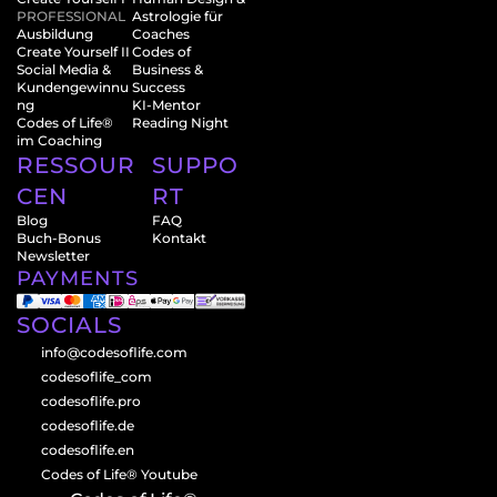
PROFESSIONAL
Astrologie für 
Ausbildung
Coaches
Create Yourself II
Codes of 
Social Media & 
Business & 
Kundengewinnu
Success
ng
KI-Mentor
Codes of Life® 
Reading Night
im Coaching
RESSOUR
SUPPO
CEN
RT
Blog
FAQ
Buch-Bonus
Kontakt
Newsletter
PAYMENTS
SOCIALS
info@codesoflife.com
codesoflife_com
codesoflife.pro
codesoflife.de
codesoflife.en
Codes of Life® Youtube